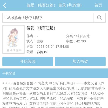
偏爱（纯百短篇） 目录 (共19章)
首页
偏爱（纯百短篇）
作者：
-
分类：综合其他
状态：连载
字数：42700
更新：2025-06-04 17:54:08
最新：
养狗19
开始阅读
加入书架
手机简介
+ + + +百合短篇合集 不慎变成 中长篇 特此声明+ + + +本文又名《养
狗》娱乐圈包养文学游戏人间的金主大小姐*真诚十八线的武林高手小
明星那是苏筱第一次在饭局上看到年纪超过30岁的女演员，那人傻不
愣登地埋头苦吃，絮絮叨叨地谈论楼下的流浪猫，对方有一头摸起来
极柔软的头发，让苏筱莫名想起了她小时候养的那只只知道吃的蠢