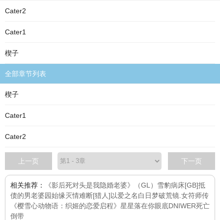
Cater2
Cater1
楔子
全部章节列表
楔子
Cater1
Cater2
上一页
下一页
相关推荐：
《影后死对头是我隐婚老婆》（GL）
雪豹
病床
[GB]抵
债的男老婆
园始缘灭
情难断
[猎人]以爱之名
白日梦
破荒镜.女符师传
《樱雪心动物语：织姬的恋爱启程》
星星落在你眼底
DNIWER死亡
倒带