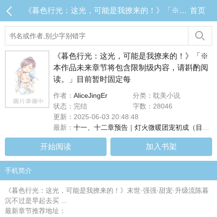
《暮色行光：这光，可能是我撩来的！》「※本作品未来章节将包含限制级内容，请斟酌阅读。」目前暂时固定每 目录 (共14章)
首页
《暮色行光：这光，可能是我撩来的！》「※
本作品未来章节将包含限制级内容，请斟酌阅
读。」目前暂时固定每
作者：
AliceJingEr
分类：耽美小说
状态：完结
字数：28046
更新：2025-06-03 20:48:48
最新：
十一、十二章预告｜灯火微暖团宠初成（目前连载至第十章，#十一、十二章将於下周二早上8点更新！）
开始阅读
加入书架
手机简介
《暮色行光：这光，可能是我撩来的！》末世·强强·甜宠·升级流陈暮
沉不过是早起去买 ...
最新章节推荐地址：