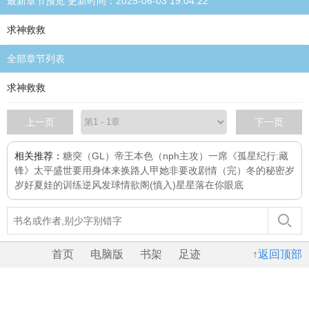
最新章节预览 更新时间：2025-06-03 19:04:22
求神救救
全部章节列表
求神救救
上一页
下一页
相关推荐：
糖突（GL）
帝王本色（nph主攻）
一席
《孤星纪行:藏
锋》
太平盛世要用身体来换
路人甲她非要改剧情（完）
冬的秘密
岁
岁好
夏娃的训练
逆风发球
情欲阁(慎入)
星星落在你眼底
首页
电脑版
书架
足迹
↑返回顶部