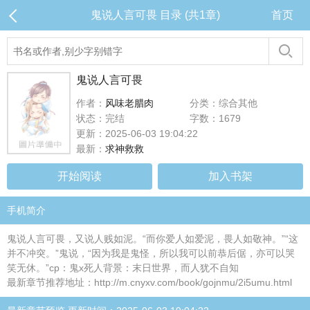
鬼说人言可畏 目录 (共1章)
首页
鬼说人言可畏
作者：
风味老腊肉
分类：综合其他
状态：完结
字数：1679
更新：2025-06-03 19:04:22
最新：
求神救救
开始阅读
加入书架
手机简介
鬼说人言可畏，又说人贱如泥。“而你爱人如爱泥，畏人如敬神。”“这
并不冲突。”鬼说，“因为我是鬼怪，所以我可以前恭后倨，亦可以哭
笑无休。”cp：鬼x死人背景：末日世界，而人犹不自知
最新章节推荐地址：http://m.cnyxv.com/book/gojnmu/2i5umu.html