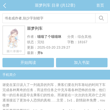
噩梦列车 目录 (共12章)
首页
噩梦列车
作者：
喵喵了个喵喵咪
分类：综合其他
状态：完结
字数：18167
更新：2025-03-20 23:29:27
最新：
开b
开始阅读
加入书架
手机简介
谢瓷在某日误入了一列诡异的列车，乘客们要在列车靠站的时间下车
完成各种离奇的任务，而这些任务之中充斥着各种恐怖的生物，他们
唯一的任务就是夺去乘客们的性命。而谢瓷在一次次的生死存亡之间
逐渐接近了更加令人恐惧的真相......主受，1v1，剧情副本免费，rou
收费