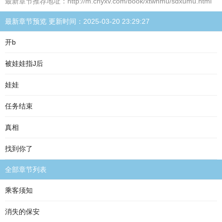
最新章节推荐地址：http://m.cnyxv.com/book/xtwnmu/sdxumu.html
最新章节预览 更新时间：2025-03-20 23:29:27
开b
被娃娃指J后
娃娃
任务结束
真相
找到你了
全部章节列表
乘客须知
消失的保安