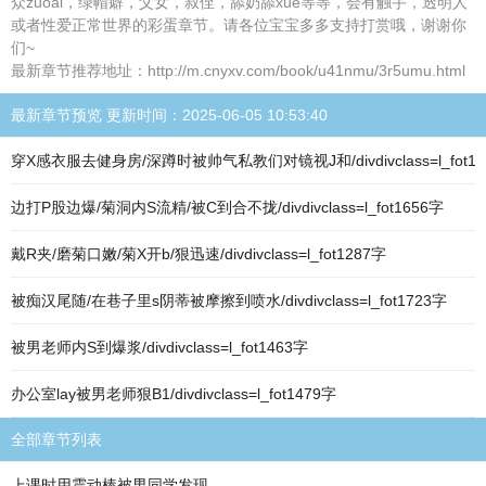
众zuoai，绿帽癖，父女，叔侄，舔奶舔xue等等，会有触手，透明人
或者性爱正常世界的彩蛋章节。请各位宝宝多多支持打赏哦，谢谢你
们~
最新章节推荐地址：http://m.cnyxv.com/book/u41nmu/3r5umu.html
最新章节预览 更新时间：2025-06-05 10:53:40
穿X感衣服去健身房/深蹲时被帅气私教们对镜视J和/divdivclass=l_fot16
边打P股边爆/菊洞内S流精/被C到合不拢/divdivclass=l_fot1656字
戴R夹/磨菊口嫩/菊X开b/狠迅速/divdivclass=l_fot1287字
被痴汉尾随/在巷子里s阴蒂被摩擦到喷水/divdivclass=l_fot1723字
被男老师内S到爆浆/divdivclass=l_fot1463字
办公室lay被男老师狠B1/divdivclass=l_fot1479字
全部章节列表
上课时用震动棒被男同学发现