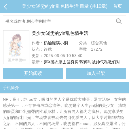
美少女晓雯的yin乱色情生活 目录 (共10章)
首页
美少女晓雯的yin乱色情生活
作者：
奶油灌满小洞
分类：综合其他
状态：连载
字数：17272
更新：2025-06-05 10:53:40
最新：
穿X感衣服去健身房/深蹲时被帅气私教们对镜视J和/divdivclass=l_fot1604字
开始阅读
加入书架
手机简介
NP，高H，纯rou文，吸引的男人全是优质大帅哥，器大活好，女主的
感受第一 ，不存在侮辱或恋痛等。晓雯是个天生yin荡的美少女，清纯
的脸蛋和巨乳翘臀的性感身材，让所有男人都为之疯狂。晓雯享受男
人们的痴迷目光，主动或者被动去勾引优质男人，从大学时期到结婚
之后，不同的男人，不同的场景，晓雯都在zuoai。涉及真空露出，公