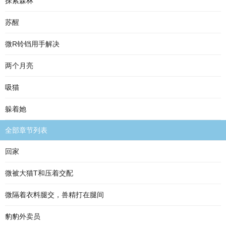
探索森林
苏醒
微R铃铛用手解决
两个月亮
吸猫
躲着她
全部章节列表
回家
微被大猫T和压着交配
微隔着衣料腿交，兽精打在腿间
豹豹外卖员