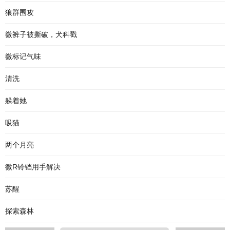
狼群围攻
微裤子被撕破，犬科戳
微标记气味
清洗
躲着她
吸猫
两个月亮
微R铃铛用手解决
苏醒
探索森林