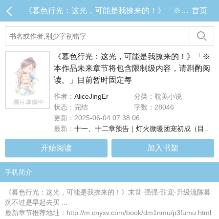
《暮色行光：这光，可能是我撩来的！》「※本作品未来章节将包含限制级内容，请斟酌阅读。」目前暂时固定每 目录 (共14章)
首页
《暮色行光：这光，可能是我撩来的！》「※
本作品未来章节将包含限制级内容，请斟酌阅
读。」目前暂时固定每
作者：
AliceJingEr
分类：耽美小说
状态：完结
字数：28046
更新：2025-06-04 07:38:06
最新：
十一、十二章预告｜灯火微暖团宠初成（目前连载至第十章，#十一、十二章将於下周二早上8点更新！）
开始阅读
加入书架
手机简介
《暮色行光：这光，可能是我撩来的！》末世·强强·甜宠·升级流陈暮
沉不过是早起去买 ...
最新章节推荐地址：http://m.cnyxv.com/book/dm1nmu/p3fumu.html