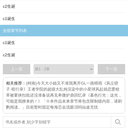
c2生诞
c1诞生
全部章节列表
c1诞生
c2生诞
上一页
下一页
相关推荐：
(柯南)今天大小姐又不准我离开GL
一路晴雨
《风尘骄
子·暗行录》
王者学院的超级大乱炖
渲染中的小星球
风起就恋爱
校
草被要挟扣批
还没准备说再见
卑微炉鼎回忆录
《暮色行光：这光，
可能是我撩来的！》「※本作品未来章节将包含限制级内容，请斟
酌阅读。」目前暂时固定每
海芯会流眼泪吗
仙途无忧