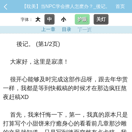
【耽美】当NPC学会撩人怎麽办？_後记。
首页
大
中
小
护眼
关灯
字体：
上一章
目录
下一页
後记。 (第1/2页)
大家好，这里是寂凛！
很开心能够及时完成这部作品呀，跟去年华赏
一样，我都是等到快截稿的时候才在那边疯狂熬
夜赶稿XD
首先，我来忏悔一下，第一，我真的原本只是
打算写个小甜饼来疗癒身心的看看前几章那沙雕